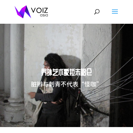
界外艺术家拉末哈仑
脏辫与刺青不代表“怪咖”