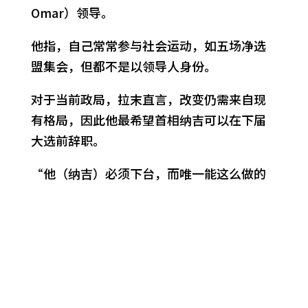
Omar）领导。
他指，自己常常参与社会运动，如五场净选
盟集会，但都不是以领导人身份。
对于当前政局，拉末直言，改变仍需来自现
有格局，因此他最希望首相纳吉可以在下届
大选前辞职。
“他（纳吉）必须下台，而唯一能这么做的
就是纳吉本身（辞职）。”
“希望纳吉走了以后能有一些改变，例如
（净选盟主席）玛丽亚陈可以成为人权委员
会主席，而《当今大马》可以获得出版准
证。”