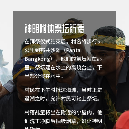
神明附体祭坛祈祷
在拜祭仪式结束后，村名将步行5
公里到邦共沙滩（Pantai
Bangkong），他们的祭坛就在那
里。祭坛建在水上的高跷台上，下
半部分浸在水中。
村民在下午时抵达海滩，当时正是
退潮之时，允许村民可踏上祭坛。
村落乩童将坐在附近的小屋内，他
们洗干净脚后抽吸烟草，好让神明