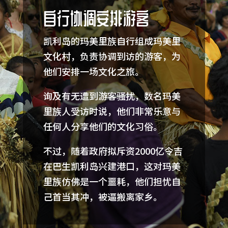
自行协调安排游客
凯利岛的玛美里族自行组成玛美里
文化村，负责协调到访的游客，为
他们安排一场文化之旅。
询及有无遭到游客骚扰，数名玛美
里族人受访时说，他们非常乐意与
任何人分享他们的文化习俗。
不过，随着政府拟斥资2000亿令吉
在巴生凯利岛兴建港口，这对玛美
里族仿佛是一个噩耗，他们担忧自
己首当其冲，被逼搬离家乡。