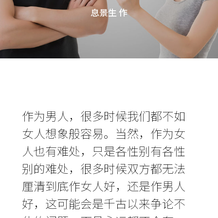
息景生 作
作为男人，很多时候我们都不如
女人想象般容易。当然，作为女
人也有难处，只是各性别有各性
别的难处，很多时候双方都无法
厘清到底作女人好，还是作男人
好，这可能会是千古以来争论不