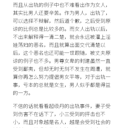
而且从出轨的例子中也不难看出作为女人，
其实比男人还要辛苦。作为男人，出轨了，
可以选择不辩解，然后道个歉，之后受到原
谅的比例总是比较多的。而女人出轨以后，
不出来解释得一清二楚，就会永远被灌上淫
娃荡妇的恶名，而且就算出面交代清楚以
后，这个恶名也还可能一世跟随，被丈夫原
谅的例子也不多。男尊女卑的封建虽然一直
受到鄙夷，但却无时无刻不发生在周遭，就
算你再怎么努力提倡男女平等，对于出轨一
事，亏本的总就是女生，男人似乎都是得益
的一方。
不信的话就看看超级丹的出轨事件，妻子受
到伤害不在话下了，小三受到的抨击也不
小，而且对象越是名人，越是会受到社会的