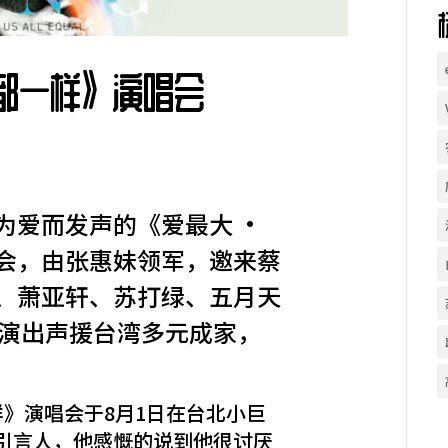
们都一样》演唱会
为爱而发声的《爱最大 ‧
会，由张惠妹领军，邀来蔡
、萧亚轩、苏打绿、五月天
筹演出声援台湾多元成家，
样》演唱会于8月1日在台北小巨
引言人，他感慨的说到他很讨厌