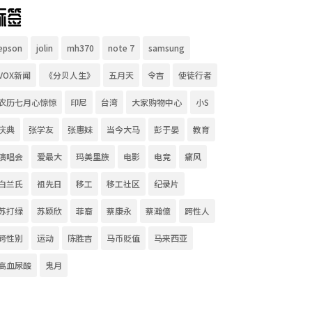
标签
epson
jolin
mh370
note 7
samsung
VOX新闻
《分贝人生》
五月天
令吉
使徒行者
农历七月心惊惊
印尼
台湾
大家购物中心
小S
庆典
张学友
张惠妹
当今大马
彭于晏
教育
演唱会
爱最大
玛美里族
电影
电竞
痛风
白兰氏
祖先日
移工
移工社区
纪录片
苏打绿
苏颖欣
菲裔
蔡康永
蔡瀚億
跨性人
跨性别
运动
陈胜吉
马币贬值
马来西亚
高血尿酸
鬼月