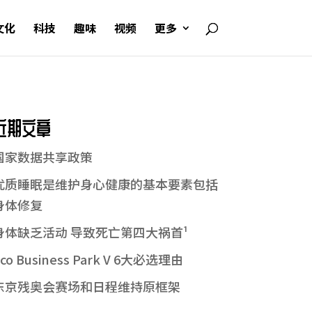
文化
科技
趣味
视频
更多
近期文章
国家数据共享政策
优质睡眠是维护身心健康的基本要素包括
身体修复
身体缺乏活动 导致死亡第四大祸首¹
co Business Park V 6大必选理由
东京残奥会赛场和日程维持原框架