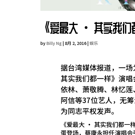
《爱最大 ‧ 其实我
by
Billy Ng
|
8月 2, 2016
|
娱乐
据台湾媒体报道，一场
其实我们都一样》演唱
依林、萧敬腾、林忆莲
阿信等37位艺人，无
为同志平权发声。
《爱最大 ‧ 其实我们都一
蛋登场，蔡康永担任演唱会