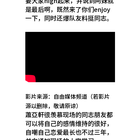
要大家high起来，并说到阿妹就
是最后啊，既然来了你们enjoy
一下，同时还爆队友料挺同志。
影片来源：自由媒体频道（若影片
源以删除，敬请原谅）
蕭亞軒很羡慕现场的同志朋友都
可以将自己的感情维持的很好，
自嘲自己恋爱最长也不过三年，