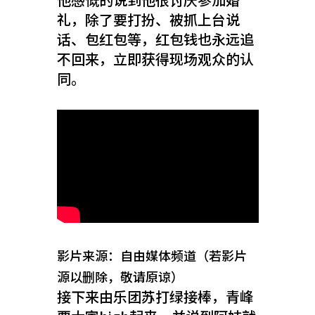
礼，除了要打扮、被抓上台说
话、包红包等，红包钱也永远追
不回来，立即获得现场观众的认
同。
影片来源：自由媒体频道（若影片
源以删除，敬请原谅）
接下来由乐团苏打绿接棒，青峰