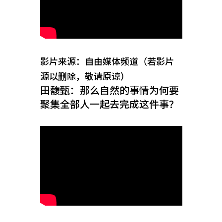
影片来源：自由媒体频道（若影片
源以删除，敬请原谅）
田馥甄：那么自然的事情为何要
聚集全部人一起去完成这件事？