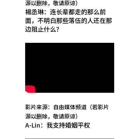
源以删除，敬请原谅）
楊丞琳：连长辈都走的那么前
面，不明白那些落伍的人还在那
边阻止什么？
影片来源：自由媒体频道（若影片
源以删除，敬请原谅）
A-Lin：我支持婚姻平权