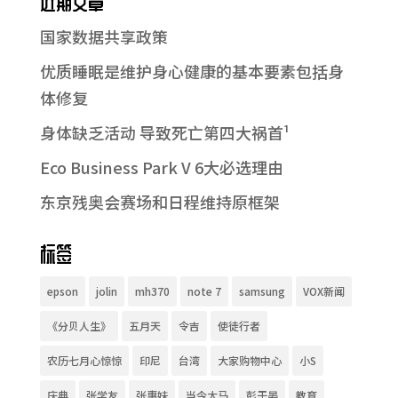
近期文章
国家数据共享政策
优质睡眠是维护身心健康的基本要素包括身
体修复
身体缺乏活动 导致死亡第四大祸首¹
Eco Business Park V 6大必选理由
东京残奥会赛场和日程维持原框架
标签
epson
jolin
mh370
note 7
samsung
VOX新闻
《分贝人生》
五月天
令吉
使徒行者
农历七月心惊惊
印尼
台湾
大家购物中心
小S
庆典
张学友
张惠妹
当今大马
彭于晏
教育