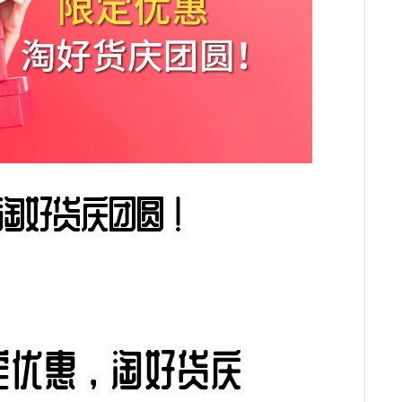
淘好货庆团圆！
定优惠，淘好货庆