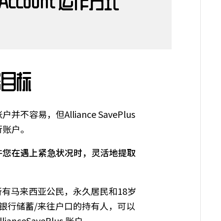
Account 运作方式
务目标
易，但Alliance SavePlus
行账户。
许您在遇上紧急状况时，灵活地提取
户开放给所有马来西亚公民，永久居民和18岁
ce银行储蓄/来往户口的持有人，可以
ianceSavePlus 账户。