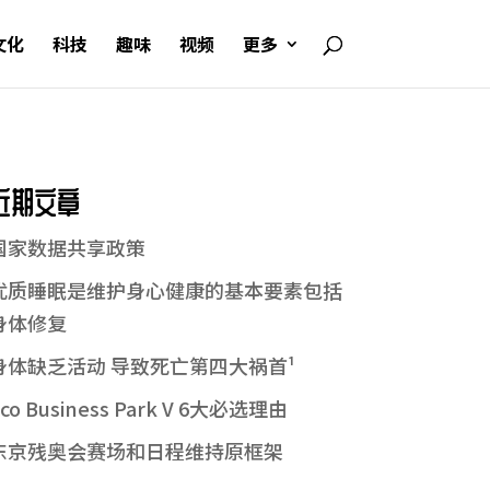
文化
科技
趣味
视频
更多
近期文章
国家数据共享政策
优质睡眠是维护身心健康的基本要素包括
身体修复
身体缺乏活动 导致死亡第四大祸首¹
co Business Park V 6大必选理由
东京残奥会赛场和日程维持原框架