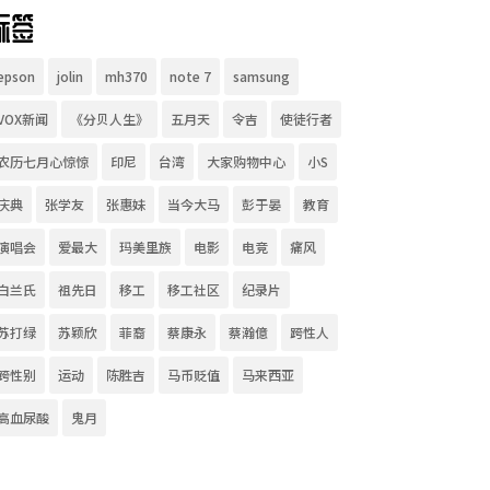
标签
epson
jolin
mh370
note 7
samsung
VOX新闻
《分贝人生》
五月天
令吉
使徒行者
农历七月心惊惊
印尼
台湾
大家购物中心
小S
庆典
张学友
张惠妹
当今大马
彭于晏
教育
演唱会
爱最大
玛美里族
电影
电竞
痛风
白兰氏
祖先日
移工
移工社区
纪录片
苏打绿
苏颖欣
菲裔
蔡康永
蔡瀚億
跨性人
跨性别
运动
陈胜吉
马币贬值
马来西亚
高血尿酸
鬼月