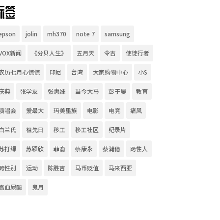
标签
epson
jolin
mh370
note 7
samsung
VOX新闻
《分贝人生》
五月天
令吉
使徒行者
农历七月心惊惊
印尼
台湾
大家购物中心
小S
庆典
张学友
张惠妹
当今大马
彭于晏
教育
演唱会
爱最大
玛美里族
电影
电竞
痛风
白兰氏
祖先日
移工
移工社区
纪录片
苏打绿
苏颖欣
菲裔
蔡康永
蔡瀚億
跨性人
跨性别
运动
陈胜吉
马币贬值
马来西亚
高血尿酸
鬼月