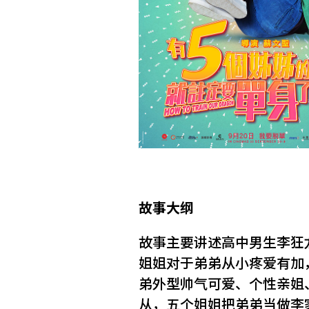
故事大纲
故事主要讲述高中男生李狂
姐姐对于弟弟从小疼爱有加
弟外型帅气可爱、个性亲姐
从，五个姐姐把弟弟当做李