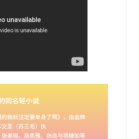
的同名轻小说
姐的我就注定要单身了啊》，由金牌
苏文圣（苏三毛）执
、张墨锡、高隽雅、张垚与项婕如等