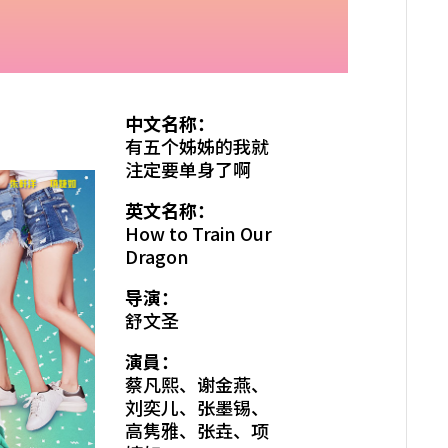
中文名称：
有五个姊姊的我就
注定要单身了啊
英文名称：
How to Train Our
Dragon
导演：
舒文圣
演員：
蔡凡熙、谢金燕、
刘奕儿、张墨锡、
高隽雅、张垚、项