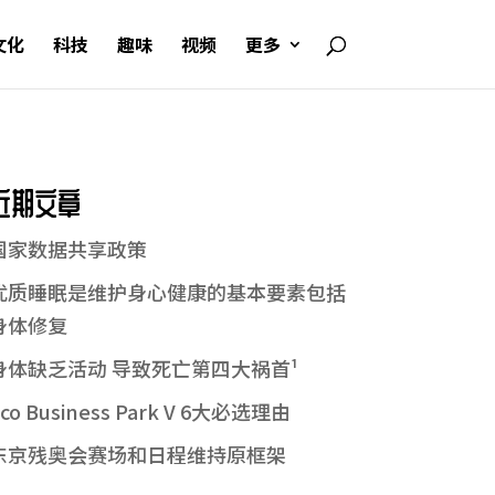
文化
科技
趣味
视频
更多
近期文章
国家数据共享政策
优质睡眠是维护身心健康的基本要素包括
身体修复
身体缺乏活动 导致死亡第四大祸首¹
co Business Park V 6大必选理由
东京残奥会赛场和日程维持原框架