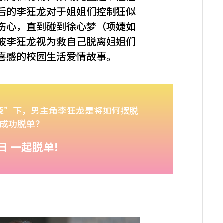
后的李狂龙对于姐姐们控制狂似
伤心，直到碰到徐心梦（项婕如
被李狂龙视为救自己脱离姐姐们
喜感的校园生活爱情故事。
凌”下，男主角李狂龙是将如何摆脱
成功脱单？
0 日 一起脱单!