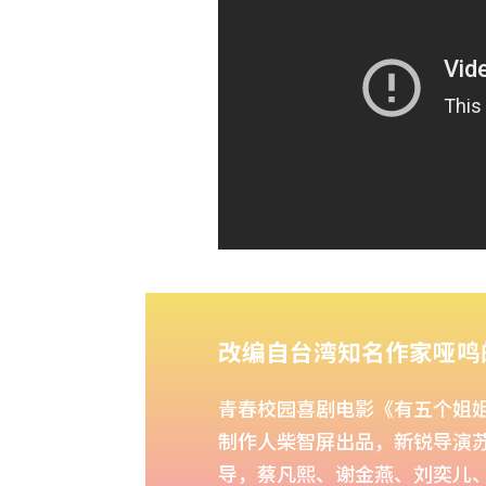
改编自台湾知名作家哑鸣
青春校园喜剧电影《有五个姐
制作人柴智屏出品，新锐导演
导，蔡凡熙、谢金燕、刘奕儿