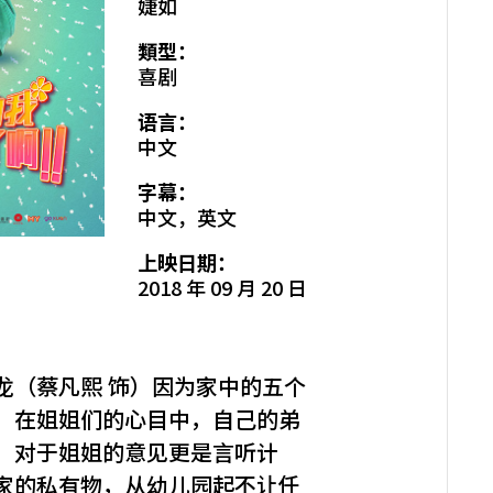
婕如
類型：
喜剧
语言：
中文
字幕：
中文，英文
上映日期：
2018 年 09 月 20 日
龙（蔡凡熙 饰）因为家中的五个
，在姐姐们的心目中，自己的弟
、对于姐姐的意见更是言听计
家的私有物，从幼儿园起不让任