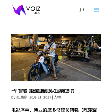
一个“外来者”的移动与回家 访分贝人生导演陈胜吉（2）
by
张溦紟
|
10月 21, 2017
|
人物
电影序幕，待业的摩多修理员阿强（陈泽耀