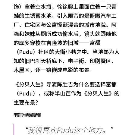
饰）拿着空水瓶，徐徐爬上里面住着一只青
蛙的生锈蓄水池。引入眼帘的是俯瞰汽车工
厂、住宅区与公寓怪诞混合的城市地貌。阿
强和妹妹从厕所成功偷水后，镜头就跟随他
的摩多穿梭在吉隆坡的旧城——富都
（Pudu）社区的大街小巷之中。当地熟为人
知的旧巴刹天桥底下、电子街、印刷厰区、
木屋区，逐一镶嵌成电影的布景。
《分贝人生》导演陈胜吉为什么要选择富都
（Pudu），或称半山芭作为《分贝人生》的
主要布景？
电影书写吉隆坡老城
“我很喜欢Pudu这个地方。”