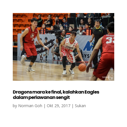
Dragons mara ke final, kalahkan Eagles
dalam perlawanan sengit
by
Norman Goh
|
Okt 29, 2017
|
Sukan