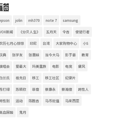
标签
epson
jolin
mh370
note 7
samsung
VOX新闻
《分贝人生》
五月天
令吉
使徒行者
农历七月心惊惊
印尼
台湾
大家购物中心
小S
庆典
张学友
张惠妹
当今大马
彭于晏
教育
演唱会
爱最大
玛美里族
电影
电竞
痛风
白兰氏
祖先日
移工
移工社区
纪录片
苏打绿
苏颖欣
菲裔
蔡康永
蔡瀚億
跨性人
跨性别
运动
陈胜吉
马币贬值
马来西亚
高血尿酸
鬼月