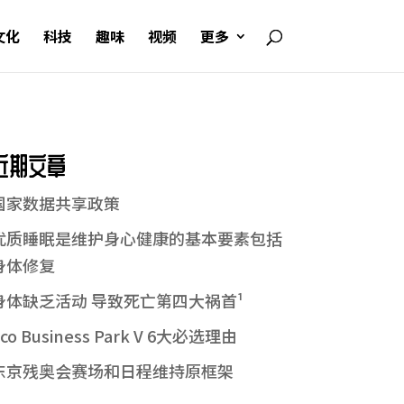
文化
科技
趣味
视频
更多
近期文章
国家数据共享政策
优质睡眠是维护身心健康的基本要素包括
身体修复
身体缺乏活动 导致死亡第四大祸首¹
co Business Park V 6大必选理由
东京残奥会赛场和日程维持原框架