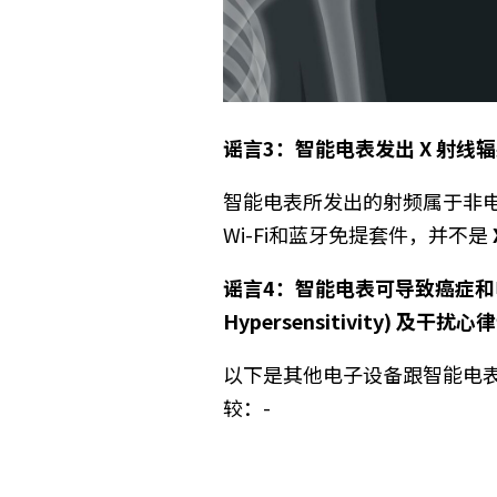
谣言
3
：智能电表发出
X
射线
智能电表所发出的射频属于非
Wi-Fi
和蓝牙免提套件，并不是
谣言
4
：智能电表可导致癌症
Hypersensitivity
) 及干扰心
以下是其他电子设备跟智能电
较：-