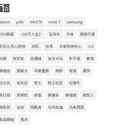
标签
epson
jolin
mh370
note 7
samsung
VOX新闻
《分贝人生》
五月天
令吉
使徒行者
农历七月心惊惊
印尼
台湾
大家购物中心
小S
庆典
张学友
张惠妹
当今大马
彭于晏
教育
演唱会
爱最大
玛美里族
电影
电竞
痛风
白兰氏
祖先日
移工
移工社区
纪录片
苏打绿
苏颖欣
菲裔
蔡康永
蔡瀚億
跨性人
跨性别
运动
陈胜吉
马币贬值
马来西亚
高血尿酸
鬼月