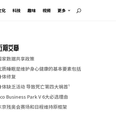
文化
科技
趣味
视频
更多
近期文章
国家数据共享政策
优质睡眠是维护身心健康的基本要素包括
身体修复
身体缺乏活动 导致死亡第四大祸首¹
co Business Park V 6大必选理由
东京残奥会赛场和日程维持原框架