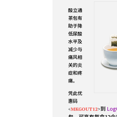
酸立通
茶包有
助于降
低尿酸
水平及
减少与
痛风相
关的炎
症和疼
痛。
凭此优
惠码
到
Log
<
MKGOUT12
>
包，可享有每盒12